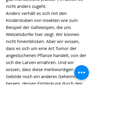
nicht anders zugeht.
Anders verhält es sich mit den
Kinderstuben von Insekten wie zum
Beispiel der Gallwespen, die uns
Wetzelsdorfer hier zeigt. Wir können
nicht hineinblicken. Aber wir wissen,
dass es sich um eine Art Tumor der
angestochenen Pflanze handelt, von der
sich die Larven ernähren. Und wir
wissen, dass diese merkwürdigen
Gebilde noch ein anderes Geheimnis
bergen, dessen Entdeckung durch den
Menschen mir immer schon rätselhaft
erschien.
Denn seit der Spätantike ist der in den
Pflanzengallen enthaltene Gerbstoff
wichtigste Grundlage für die